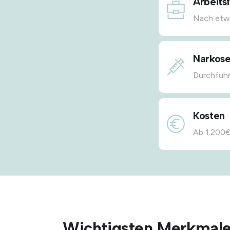
Arbeits
Nach etw
Narkose
Durchführ
Kosten
Ab 1.200€
Wichtigsten Merkmale